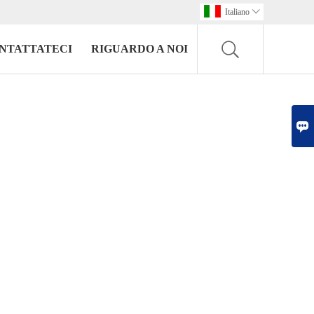
Italiano

NTATTATECI
RIGUARDO A NOI
