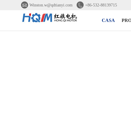


Winston.w@qdtianyi.com
+86-532-88139715
CASA
PR